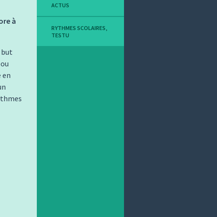
ACTUS
ore à
RYTHMES SCOLAIRES
,
TESTU
 but
 ou
é en
un
rythmes