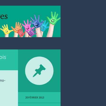
ois
ono-
20 FÉVRIER 2013