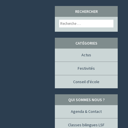
SKIP
RECHERCHER
TO
Search
CONTENT
CATÉGORIES
Actus
Festivités
Conseil d'école
QUI SOMMES NOUS ?
Agenda & Contact
Classes bilingues LSF