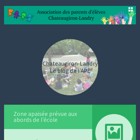
SKIP
TO
CONTENT
Chateaugiron-Landry
Le blog de l'APE
Zone apaisée prévue aux
abords de l’école