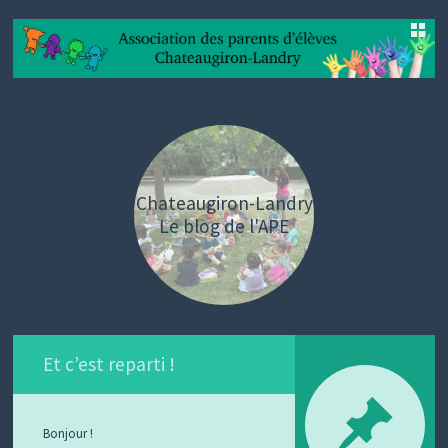
SKIP
TO
CONTENT
Chateaugiron-Landry
Le blog de l'APE
Et c’est reparti !
Bonjour !