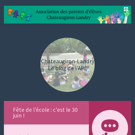
SKIP
TO
CONTENT
Chateaugiron-Landry
Le blog de l'APE
Fête de l’école : c’est le 30
juin !