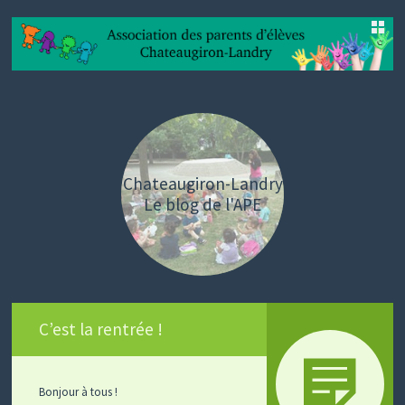
SKIP
TO
CONTENT
Chateaugiron-Landry
Le blog de l'APE
C’est la rentrée !
Bonjour à tous !