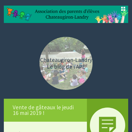
SKIP
TO
CONTENT
Chateaugiron-Landry
Le blog de l'APE
Vente de gâteaux le jeudi
16 mai 2019 !