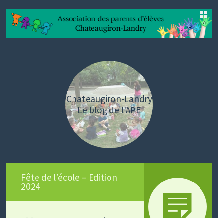
SKIP
TO
CONTENT
Chateaugiron-Landry
Le blog de l'APE
Fête de l’école – Edition
2024