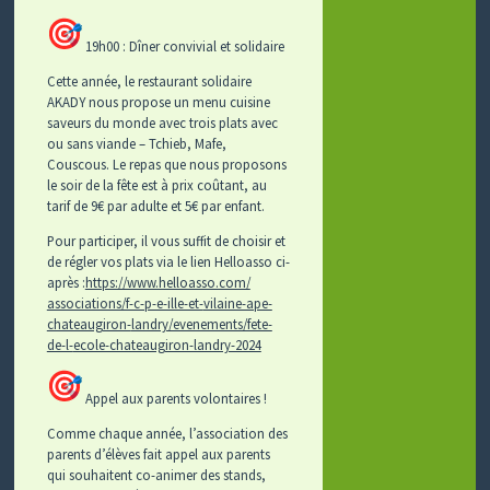
19h00 : Dîner convivial et solidaire
Cette année, le restaurant solidaire
AKADY nous propose un menu cuisine
saveurs du monde avec trois plats avec
ou sans viande – Tchieb, Mafe,
Couscous. Le repas que nous proposons
le soir de la fête est à prix coûtant, au
tarif de 9€ par adulte et 5€ par enfant.
Pour participer, il vous suffit de choisir et
de régler vos plats via le lien Helloasso ci-
après :
https://www.helloasso.com/
associations/f-c-p-e-ille-et-
vilaine-ape-
chateaugiron-
landry/evenements/fete-
de-l-
ecole-chateaugiron-landry-2024
Appel aux parents volontaires !
Comme chaque année, l’association des
parents d’élèves fait appel aux parents
qui souhaitent co-animer des stands,