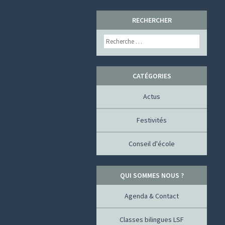
SKIP
RECHERCHER
TO
Search
CONTENT
CATÉGORIES
Actus
Festivités
Conseil d'école
QUI SOMMES NOUS ?
Agenda & Contact
Classes bilingues LSF