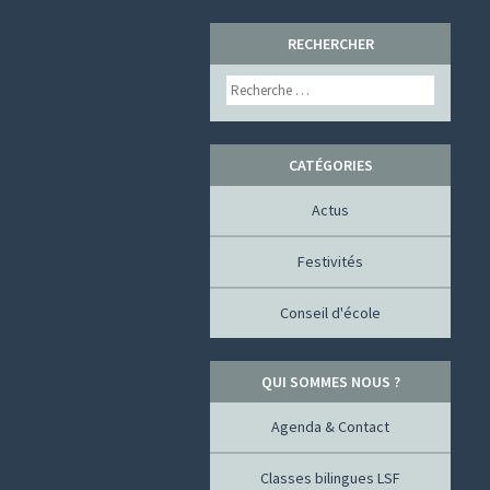
SKIP
RECHERCHER
TO
Search
CONTENT
CATÉGORIES
Actus
Festivités
Conseil d'école
QUI SOMMES NOUS ?
Agenda & Contact
Classes bilingues LSF