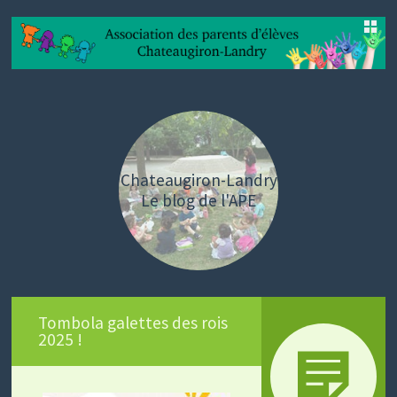
SKIP
TO
CONTENT
Chateaugiron-Landry
Le blog de l'APE
Tombola galettes des rois
2025 !