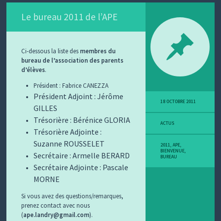
Le bureau 2011 de l’APE
Ci-dessous la liste des
membres du
bureau de l’association des parents
d’élèves
.
Président : Fabrice CANEZZA
Président Adjoint : Jérôme
18 OCTOBRE 2011
GILLES
Trésorière : Bérénice GLORIA
ACTUS
Trésorière Adjointe :
Suzanne ROUSSELET
2011
,
APE
,
BIENVENUE
,
Secrétaire : Armelle BERARD
BUREAU
Secrétaire Adjointe : Pascale
MORNE
Si vous avez des questions/remarques,
prenez contact avec nous
(
ape.landry@gmail.com
).