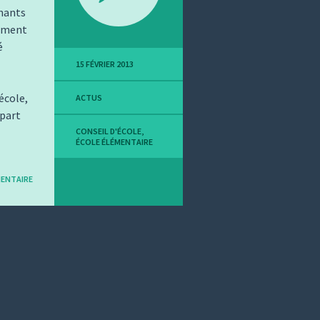
nants
amment
é
15 FÉVRIER 2013
école,
ACTUS
 part
CONSEIL D'ÉCOLE
,
ÉCOLE ÉLÉMENTAIRE
ENTAIRE