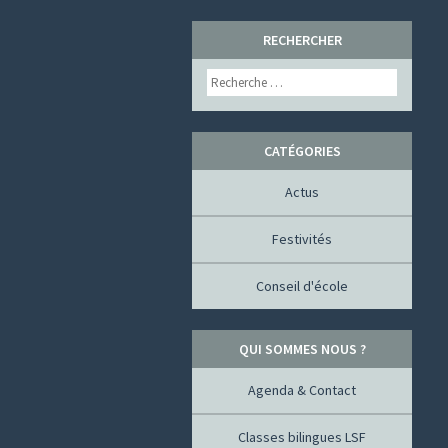
SKIP
RECHERCHER
TO
Search
CONTENT
CATÉGORIES
Actus
Festivités
Conseil d'école
QUI SOMMES NOUS ?
Agenda & Contact
Classes bilingues LSF