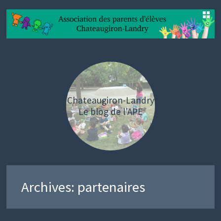
SKIP
TO
CONTENT
Chateaugiron-Landry
Le blog de l'APE
Archives:
partenaires