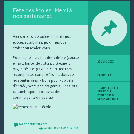
Fête des écoles : Merci à
nos partenaires
Hier soir s’est déroulée la fête de nos
écoles: soleil, rires, jeux, musique…
étaient au rendez-vous.
Pour la première fois des « défis » (course
29 JUIN 2013
en sac, lancer de bottes, …) étaient
organisés. Les gagnants ont reçu des
récompenses composées des dons de
FESTIVITÉS
nos partenaires: « bons pour », billets
d’entrée, petits paniers garnis… des lots
FESTIVITÉS
,
FÊTE
culturels, sportifs ou issus des
DE L'ÉCOLE
,
PARTENAIRES
,
commerçants du quartier.
REMERCIEMENTS
PAS DE COMMENTAIRES
AJOUTER UN COMMENTAIRE