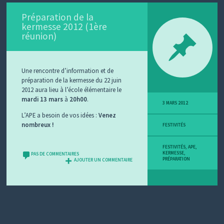
Préparation de la
kermesse 2012 (1ère
réunion)
Une rencontre d’information et de
préparation de la kermesse du 22 juin
2012 aura lieu à l’école élémentaire le
mardi 13 mars
à
20h00
.
3 MARS 2012
L’APE a besoin de vos idées :
Venez
nombreux !
FESTIVITÉS
FESTIVITÉS
,
APE
,
KERMESSE
,
PAS DE COMMENTAIRES
PRÉPARATION
AJOUTER UN COMMENTAIRE