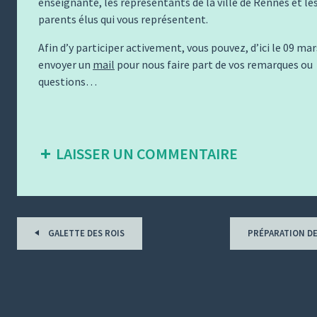
enseignante, les représentants de la ville de Rennes et le
parents élus qui vous représentent.
Afin d’y participer activement, vous pouvez, d’ici le 09 ma
envoyer un
mail
pour nous faire part de vos remarques ou
questions…
LAISSER UN COMMENTAIRE
Tous
GALETTE DES ROIS
PRÉPARATION DE
les
billets