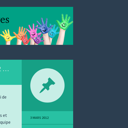
2 …
i de
s et
3 MARS 2012
équipe