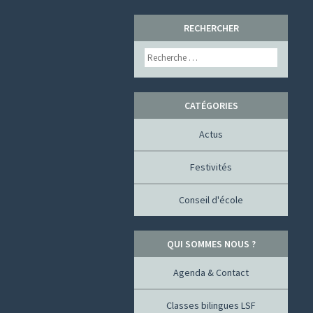
SKIP
RECHERCHER
TO
Search
CONTENT
CATÉGORIES
Actus
Festivités
Conseil d'école
QUI SOMMES NOUS ?
Agenda & Contact
Classes bilingues LSF