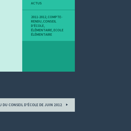
ACTUS
2011-2012
,
COMPTE-
RENDU
,
CONSEIL
D'ÉCOLE
,
ÉLÉMENTAIRE
,
ECOLE
ÉLÉMENTAIRE
 DU CONSEIL D’ÉCOLE DE JUIN 2012