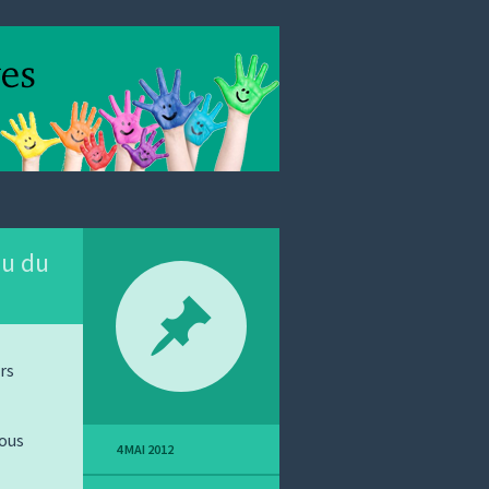
du du
rs
nous
4 MAI 2012