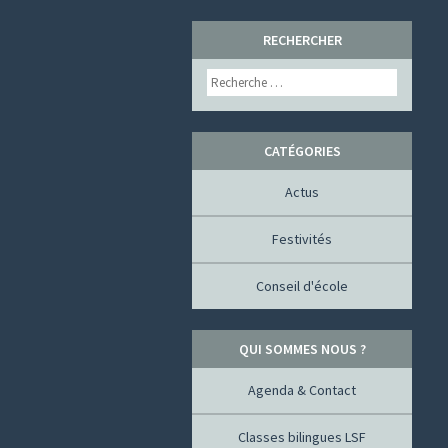
SKIP
RECHERCHER
TO
Search
CONTENT
CATÉGORIES
Actus
Festivités
Conseil d'école
QUI SOMMES NOUS ?
Agenda & Contact
Classes bilingues LSF