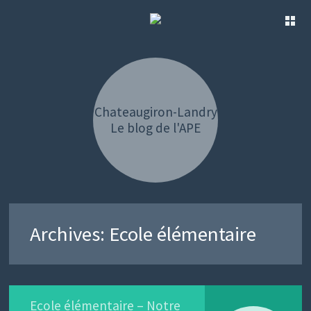
SKIP
TO
CONTENT
Chateaugiron-Landry
Le blog de l'APE
Archives:
Ecole élémentaire
Ecole élémentaire – Notre