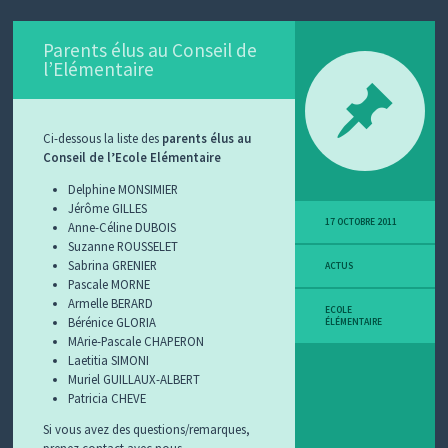
Parents élus au Conseil de
l’Elémentaire
Ci-dessous la liste des
parents élus au
Conseil de l’Ecole Elémentaire
Delphine MONSIMIER
Jérôme GILLES
17 OCTOBRE 2011
Anne-Céline DUBOIS
Suzanne ROUSSELET
Sabrina GRENIER
ACTUS
Pascale MORNE
Armelle BERARD
ECOLE
Bérénice GLORIA
ÉLÉMENTAIRE
MArie-Pascale CHAPERON
Laetitia SIMONI
Muriel GUILLAUX-ALBERT
Patricia CHEVE
Si vous avez des questions/remarques,