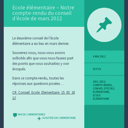
Ecole élémentaire – Notre
compte-rendu du conseil
d’école de mars 2012
Le deuxième conseil de l’école
élémentaire a eu lieu en mars dernier.
Souvenez-vous, nous vous avions
4 MAI 2012
sollicités afin que vous nous fassiez part
des points que vous souhaitiez y voir
évoqués.
ACTUS
Dans ce compte-rendu, toutes les
2011-2012
,
réponses aux questions posées…
COMPTE-RENDU
,
CONSEIL D'ÉCOLE
,
CR_Conseil_Ecole_Elementaire_15_03_20
ÉLÉMENTAIRE
,
ECOLE
12
ÉLÉMENTAIRE
PAS DE COMMENTAIRES
AJOUTER UN COMMENTAIRE