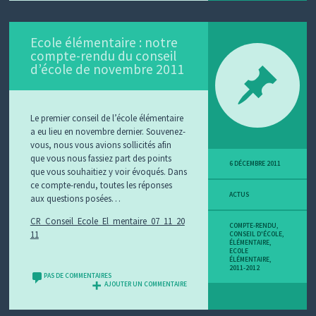
Ecole élémentaire : notre
compte-rendu du conseil
d’école de novembre 2011
Le premier conseil de l’école élémentaire
a eu lieu en novembre dernier. Souvenez-
vous, nous vous avions sollicités afin
que vous nous fassiez part des points
6 DÉCEMBRE 2011
que vous souhaitiez y voir évoqués. Dans
ce compte-rendu, toutes les réponses
ACTUS
aux questions posées…
CR_Conseil_Ecole_El_mentaire_07_11_20
COMPTE-RENDU
,
11
CONSEIL D'ÉCOLE
,
ÉLÉMENTAIRE
,
ECOLE
ÉLÉMENTAIRE
,
2011-2012
PAS DE COMMENTAIRES
AJOUTER UN COMMENTAIRE