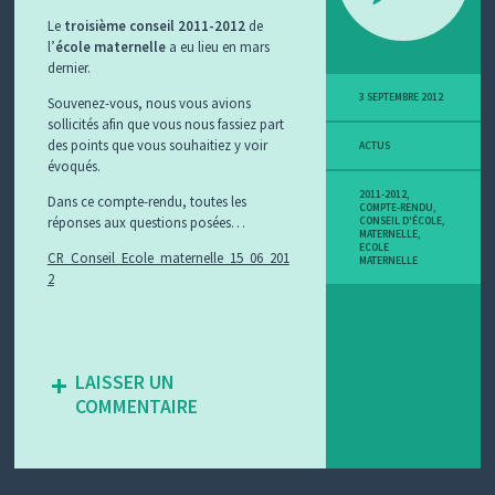
Le
troisième conseil 2011-2012
de
l’
école maternelle
a eu lieu en mars
dernier.
3 SEPTEMBRE 2012
Souvenez-vous, nous vous avions
sollicités afin que vous nous fassiez part
des points que vous souhaitiez y voir
ACTUS
évoqués.
2011-2012
,
Dans ce compte-rendu, toutes les
COMPTE-RENDU
,
réponses aux questions posées…
CONSEIL D'ÉCOLE
,
MATERNELLE
,
ECOLE
CR_Conseil_Ecole_maternelle_15_06_201
MATERNELLE
2
LAISSER UN
COMMENTAIRE