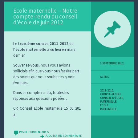
Ecole maternelle – Notre
compte-rendu du conseil
d’école de juin 2012
Le
troisième conseil 2011-2012
de
l’
école maternelle
a eu lieu en mars
dernier.
3 SEPTEMBRE 2012
Souvenez-vous, nous vous avions
sollicités afin que vous nous fassiez part
des points que vous souhaitiez y voir
ACTUS
évoqués.
2011-2012
,
Dans ce compte-rendu, toutes les
COMPTE-RENDU
,
réponses aux questions posées…
CONSEIL D'ÉCOLE
,
MATERNELLE
,
ECOLE
CR_Conseil_Ecole_maternelle_15_06_201
MATERNELLE
2
PAS DE COMMENTAIRES
AJOUTER UN COMMENTAIRE