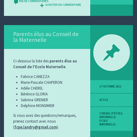
PAS DE COMMENTAIRES
AJOUTER UN COMMENTAIRE
Parents élus au Conseil de
la Maternelle
Ci-dessous la liste des
parents élus au
Conseil de l’Ecole Maternelle
.
Fabrice CANEZZA
Marie-Pascale CHAPERON
17 OCTOBRE 2011
Adèle CHEREL
Bérénice GLORIA
Sabrina GRENIER
ACTUS
Delphine MONSIMIER
CONSEIL D'ÉCOLE
,
Si vous avez des questions/remarques,
MATERNELLE
,
prenez contact avec nous
ECOLE
MATERNELLE
(
fcpe.landry@gmail.com
).