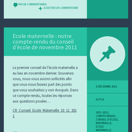
PAS DE COMMENTAIRES
AJOUTER UN COMMENTAIRE
Ecole maternelle : notre
compte-rendu du conseil
d’école de novembre 2011
Le premier conseil de l’école maternelle a
eu lieu en novembre dernier. Souvenez-
vous, nous vous avions sollicités afin
que vous nous fassiez part des points
6 DÉCEMBRE 2011
que vous souhaitiez y voir évoqués. Dans
ce compte-rendu, toutes les réponses
ACTUS
aux questions posées…
CR_Conseil_Ecole_Maternelle_10_11_201
2011-2012
,
1
COMPTE-RENDU
,
CONSEIL D'ÉCOLE
,
MATERNELLE
,
ECOLE
MATERNELLE