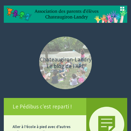
SKIP
TO
CONTENT
Chateaugiron-Landry
Le blog de l'APE
Le Pédibus c’est reparti !
Aller à l’école à pied avec d’autres