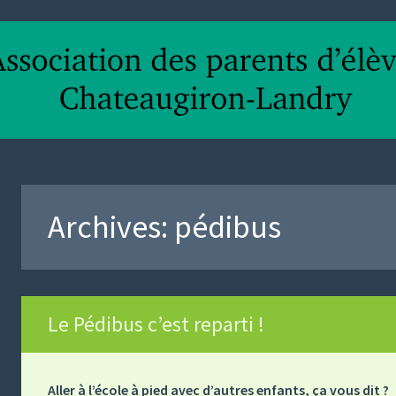
Archives:
pédibus
Le Pédibus c’est reparti !
Aller à l’école à pied avec d’autres enfants, ça vous dit ?