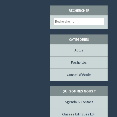
SKIP
RECHERCHER
TO
Search
CONTENT
CATÉGORIES
Actus
Festivités
Conseil d'école
QUI SOMMES NOUS ?
Agenda & Contact
Classes bilingues LSF