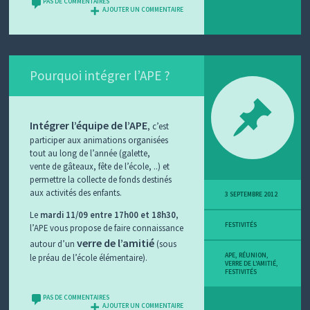
PAS DE COMMENTAIRES
AJOUTER UN COMMENTAIRE
Pourquoi intégrer l’APE ?
Intégrer l’équipe de l’APE
, c’est
participer aux animations organisées
tout au long de l’année (galette,
vente de gâteaux, fête de l’école, ..) et
permettre la collecte de fonds destinés
aux activités des enfants.
3 SEPTEMBRE 2012
Le
mardi 11/09
entre 17h00 et 18h30
,
FESTIVITÉS
l’APE vous propose de faire connaissance
verre de l’amitié
autour d’un
(sous
APE
,
RÉUNION
,
le préau de l’école élémentaire).
VERRE DE L'AMITIÉ
,
FESTIVITÉS
PAS DE COMMENTAIRES
AJOUTER UN COMMENTAIRE