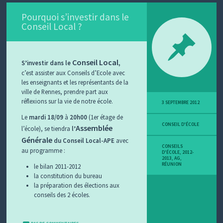
Pourquoi s’investir dans le
Conseil Local ?
Conseil Local
S’investir dans le
,
c’est assister aux Conseils d’Ecole avec
les enseignants et les représentants de la
ville de Rennes, prendre part aux
réflexions sur la vie de notre école.
3 SEPTEMBRE 2012
Le
mardi 18/09
à
20h00
(1er étage de
CONSEIL D'ÉCOLE
Assemblée
l’école), se tiendra
l’
Générale
du Conseil Local-APE
avec
CONSEILS
au programme :
D'ÉCOLE
,
2012-
2013
,
AG
,
RÉUNION
le bilan 2011-2012
la constitution du bureau
la préparation des élections aux
conseils des 2 écoles.