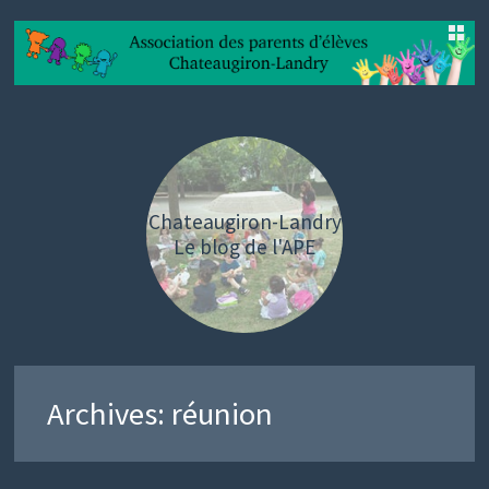
SKIP
TO
CONTENT
Chateaugiron-Landry
Le blog de l'APE
Archives:
réunion