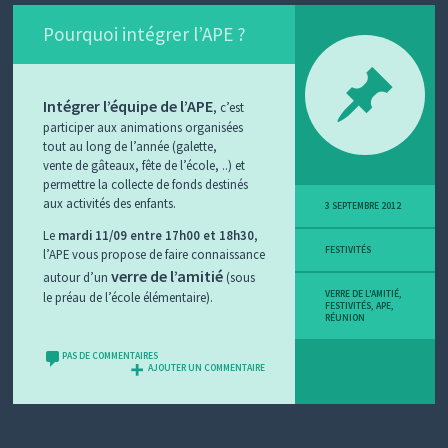
Pourquoi intégrer l’APE ?
Intégrer l’équipe de l’APE
, c’est
participer aux animations organisées
tout au long de l’année (galette,
vente de gâteaux, fête de l’école, ..) et
permettre la collecte de fonds destinés
aux activités des enfants.
3 SEPTEMBRE 2012
Le
mardi 11/09
entre 17h00 et 18h30
,
FESTIVITÉS
l’APE vous propose de faire connaissance
verre de l’amitié
autour d’un
(sous
VERRE DE L'AMITIÉ
,
le préau de l’école élémentaire).
FESTIVITÉS
,
APE
,
RÉUNION
PAS DE COMMENTAIRES
AJOUTER UN COMMENTAIRE